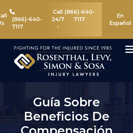
Skip
to
Call
(866)-640-
content
all
En
(866)-640-
24/7
7117
Us
Español
7117
-
Guía Sobre
Beneficios De
Compensación