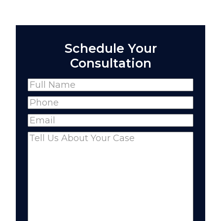
Schedule Your
Consultation
Name
(Required)
Full
Phone
(Required)
Name
Email
(Required)
Comments
(Required)