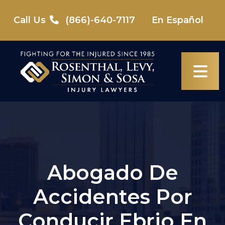
Skip
to
Call Us
(866)-640-7117
En Español
content
Abogado De
Accidentes Por
Conducir Ebrio En