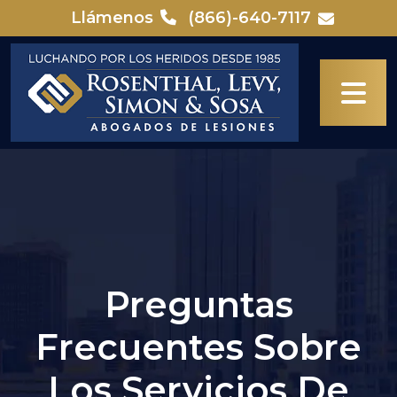
Skip
Llámenos
(866)-640-7117
to
content
Preguntas
Frecuentes Sobre
Los Servicios De