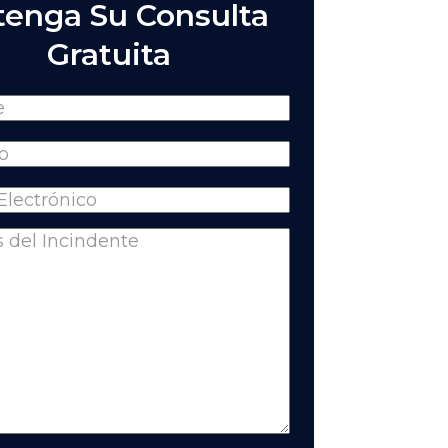
enga Su Consulta
Gratuita
(Required)
Required)
equired)
nts
(Required)