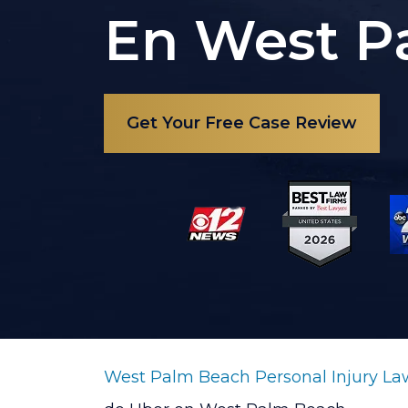
En West P
Get Your Free Case Review
West Palm Beach Personal Injury La