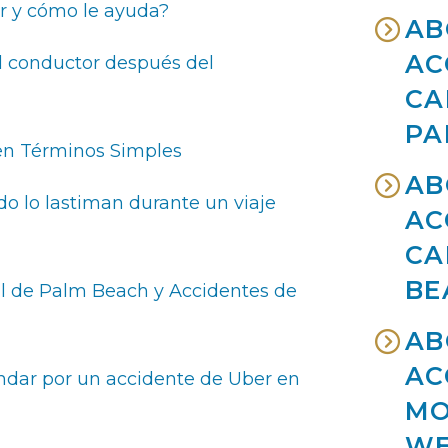
er y cómo le ayuda?
AB
AC
al conductor después del
CA
PA
 en Términos Simples
AB
o lo lastiman durante un viaje
AC
CA
BE
al de Palm Beach y Accidentes de
AB
AC
dar por un accidente de Uber en
MO
WE