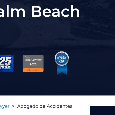
alm Beach
wyer
>
Abogado de Accidentes