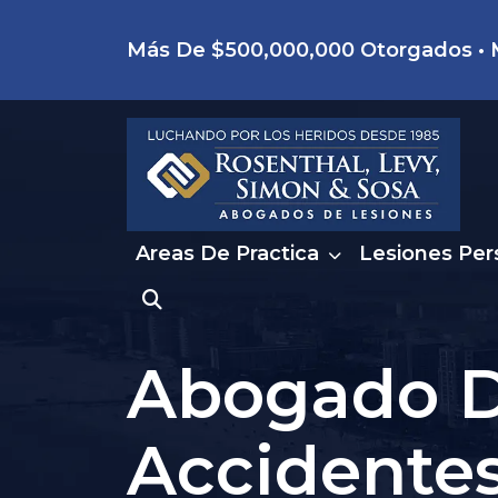
Skip
Más De $500,000,000 Otorgados • M
to
content
Areas De Practica
Lesiones Per
Abogado 
Accidente