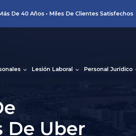
ás De 40 Años • Miles De Clientes Satisfechos
sonales
Lesión Laboral
Personal Jurídico
De
s De Uber