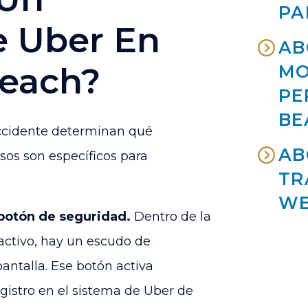
PA
e Uber En
AB
each?
MO
PE
BE
ccidente determinan qué
AB
sos son específicos para
TR
WE
 botón de seguridad.
Dentro de la
 activo, hay un escudo de
pantalla. Ese botón activa
gistro en el sistema de Uber de