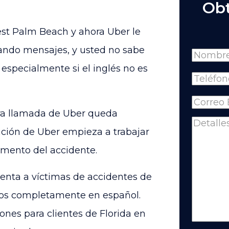
Obt
st Palm Beach y ahora Uber le
iando mensajes, y usted no sabe
Name
especialmente si el inglés no es
Full
Phone
(
Name
Email
(R
ra llamada de Uber queda
Comme
ción de Uber empieza a trabajar
mento del accidente.
senta a víctimas de accidentes de
os completamente en español.
es para clientes de Florida en