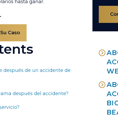
rarios hasta ganar.
Con
.
 Su Caso
tents
AB
AC
WE
 después de un accidente de
AB
AC
llama después del accidente?
BI
servicio?
BE