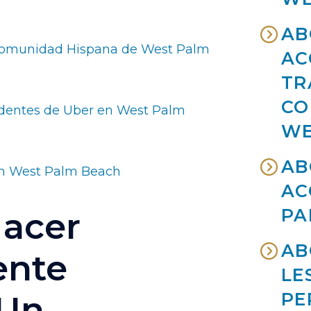
AB
 Comunidad Hispana de West Palm
AC
TR
CO
identes de Uber en West Palm
WE
AB
en West Palm Beach
AC
PA
acer
AB
ente
LE
 Un
PE