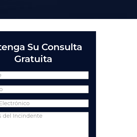
enga Su Consulta
Gratuita
(Required)
Required)
equired)
nts
(Required)