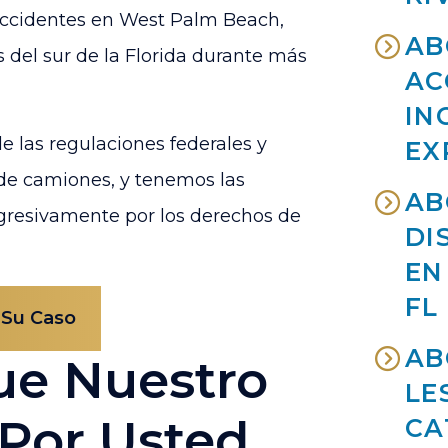
accidentes en West Palm Beach,
AB
s del sur de la Florida durante más
AC
IN
e las regulaciones federales y
EX
 de camiones, y tenemos las
AB
agresivamente por los derechos de
DI
EN
FL
 Su Caso
AB
ue Nuestro
LE
Por Usted
CA