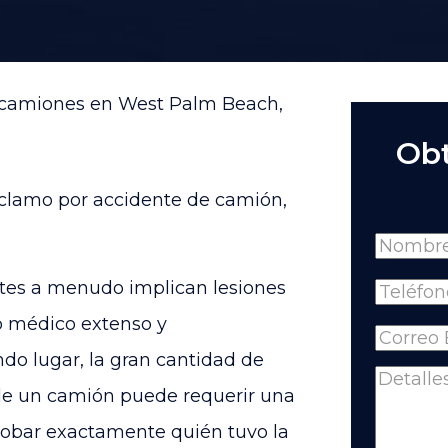
 camiones en West Palm Beach,
Obt
eclamo por accidente de camión,
Name
Full
ntes a menudo implican lesiones
Phone
(
Name
o médico extenso y
Email
(R
o lugar, la gran cantidad de
Comme
 de un camión puede requerir una
robar exactamente quién tuvo la