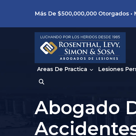
Skip
Más De $500,000,000 Otorgados • M
to
content
Areas De Practica
Lesiones Per
Abogado 
Accidente