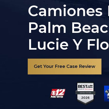
Camiones 
Palm Beach
Lucie Y Flo
Get Your Free Case Review