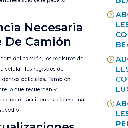
BE
empresa solo se le paga si
AB
ncia Necesaria
LE
CO
e De Camión
BE
AB
egra del camión, los registros del
LE
 celular, los registros de
CO
identes policiales. También
LU
bre lo que recuerdan y
ucción de accidentes a la escena
AB
sucedió.
LE
PE
ualizaciones