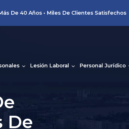
ás De 40 Años • Miles De Clientes Satisfechos
sonales
Lesión Laboral
Personal Jurídico
De
s De