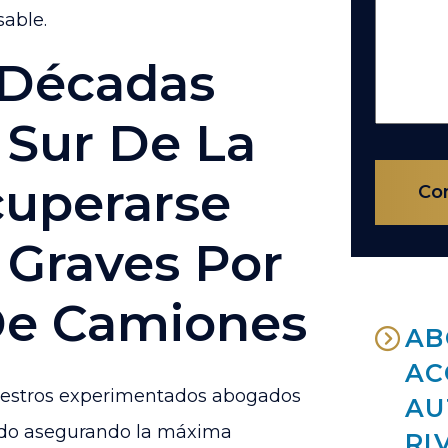
sable.
 Décadas
 Sur De La
cuperarse
Con
 Graves Por
De Camiones
AB
AC
nuestros experimentados abogados
AU
ado asegurando la máxima
RI