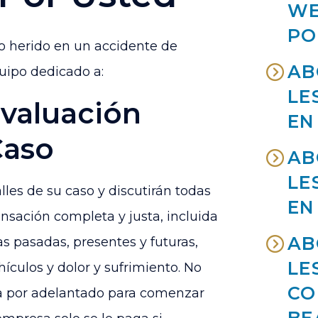
WE
PO
do herido en un accidente de
AB
uipo dedicado a:
LE
valuación
EN
Caso
AB
LE
les de su caso y discutirán todas
EN
sación completa y justa, incluida
AB
s pasadas, presentes y futuras,
LE
hículos y dolor y sufrimiento. No
CO
a por adelantado para comenzar