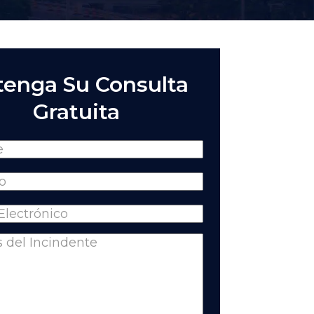
enga Su Consulta
Gratuita
(Required)
Required)
equired)
nts
(Required)