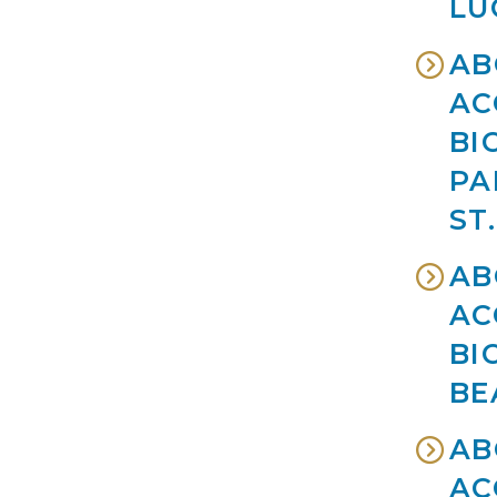
LU
AB
AC
BI
PA
ST
AB
AC
BI
BE
AB
AC