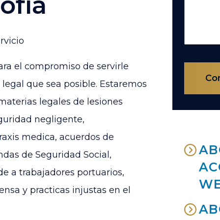
ofía
rvicio
ara el compromiso de servirle
Con
o legal que sea posible. Estaremos
materias legales de lesiones
eguridad negligente,
raxis medica, acuerdos de
AB
das de Seguridad Social,
AC
e a trabajadores portuarios,
WE
sa y practicas injustas en el
AB