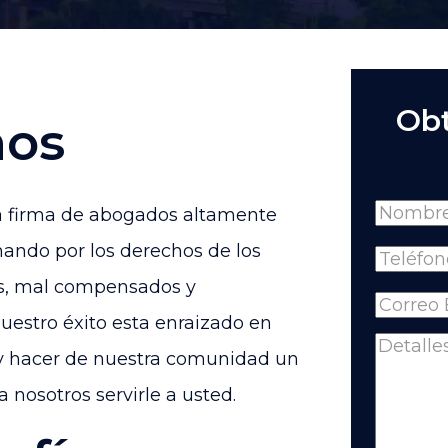
Obt
mos
Name
 firma de abogados altamente
Full
ando por los derechos de los
Phone
(
Name
os, mal compensados y
Email
(R
Nuestro éxito esta enraizado en
Comme
s y hacer de nuestra comunidad un
a nosotros servirle a usted.