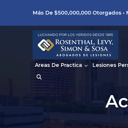
Skip
Más De $500,000,000 Otorgados • M
to
content
Areas De Practica
Lesiones Per
Ac