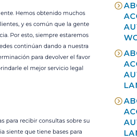
AB
 cliente. Hemos obtenido muchos
AC
clientes, y es común que la gente
AU
cia. Por esto, siempre estaremos
W
tedes continúan dando a nuestra
AB
erminación para devolver el favor
AC
indarle el mejor servicio legal
AU
LA
AB
AC
s para recibir consultas sobre su
AU
lia siente que tiene bases para
LA