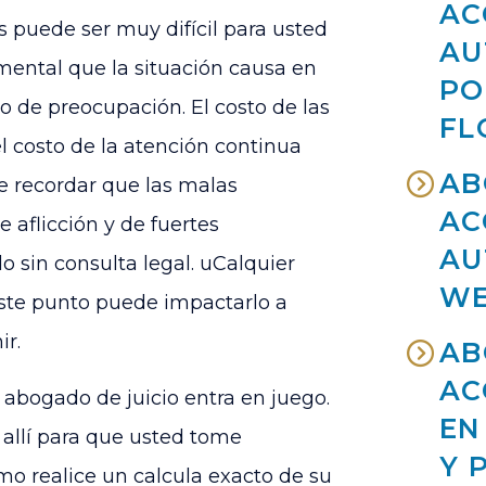
AC
s puede ser muy difícil para usted
AU
y mental que la situación causa en
PO
o de preocupación. El costo de las
FL
l costo de la atención continua
AB
te recordar que las malas
AC
aflicción y de fuertes
AU
 sin consulta legal. uCalquier
WE
este punto puede impactarlo a
ir.
AB
AC
 abogado de juicio entra en juego.
EN
 allí para que usted tome
Y 
omo realice un calcula exacto de su