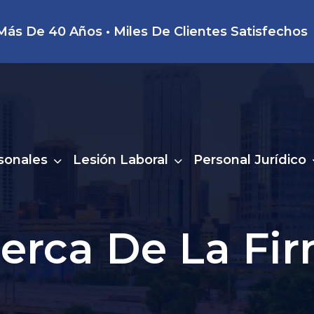
ás De 40 Años • Miles De Clientes Satisfechos
sonales
Lesión Laboral
Personal Jurídico
erca De La Fi