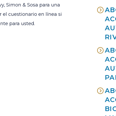
vy, Simon & Sosa
para una
AB
 el cuestionario en línea si
AC
nte para usted.
AU
RI
AB
AC
AU
PA
AB
AC
BI