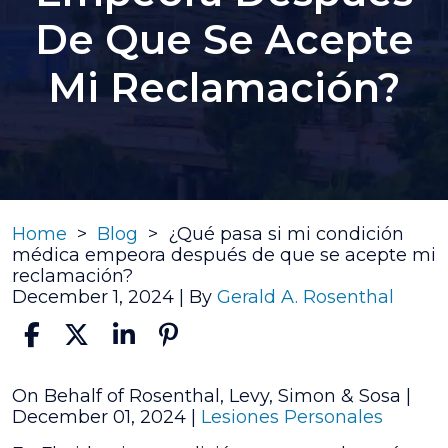
De Que Se Acepte
Mi Reclamación?
Home
>
Blog
>
¿Qué pasa si mi condición
médica empeora después de que se acepte mi
reclamación?
December 1, 2024
| By
Gerald A. Rosenthal
¿Qué
On Behalf of Rosenthal, Levy, Simon & Sosa |
pasa
December 01, 2024
|
Lesiones Personales
si