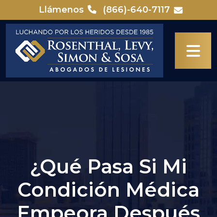
Skip
Llámenos
(866)-640-7117
to
content
¿Qué Pasa Si Mi
Condición Médica
Empeora Después