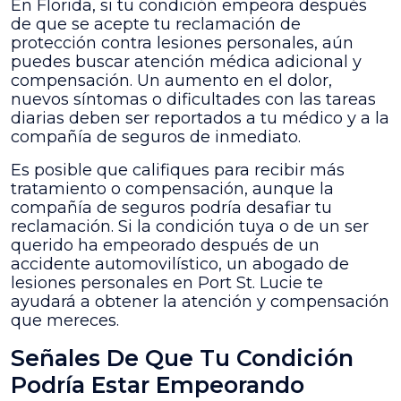
En Florida, si tu condición empeora después
mi
de que se acepte tu reclamación de
condición
protección contra lesiones personales, aún
médica
puedes buscar atención médica adicional y
empeora
compensación. Un aumento en el dolor,
después
nuevos síntomas o dificultades con las tareas
de
diarias deben ser reportados a tu médico y a la
que
compañía de seguros de inmediato.
se
acepte
Es posible que califiques para recibir más
mi
tratamiento o compensación, aunque la
reclamación?
compañía de seguros podría desafiar tu
reclamación. Si la condición tuya o de un ser
querido ha empeorado después de un
accidente automovilístico, un abogado de
lesiones personales en Port St. Lucie te
ayudará a obtener la atención y compensación
que mereces.
Señales De Que Tu Condición
Podría Estar Empeorando