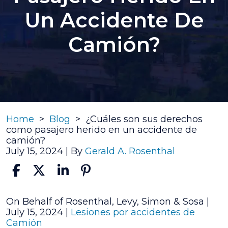
Un Accidente De
Camión?
Home
>
Blog
>
¿Cuáles son sus derechos
como pasajero herido en un accidente de
camión?
July 15, 2024
| By
Gerald A. Rosenthal
¿Cuáles
On Behalf of Rosenthal, Levy, Simon & Sosa |
son
July 15, 2024
|
Lesiones por accidentes de
sus
Camión