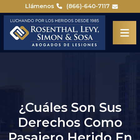
Skip
Llámenos
(866)-640-7117
to
content
¿Cuáles Son Sus
Derechos Como
Pasajero Herido En