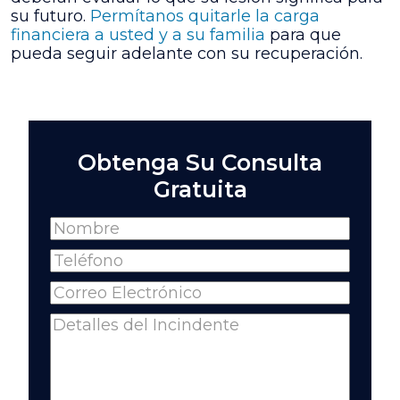
su futuro.
Permítanos quitarle la carga
financiera a usted y a su familia
para que
pueda seguir adelante con su recuperación.
Obtenga Su Consulta
Gratuita
Name
(Required)
Full
Phone
(Required)
Name
Email
(Required)
Comments
(Required)