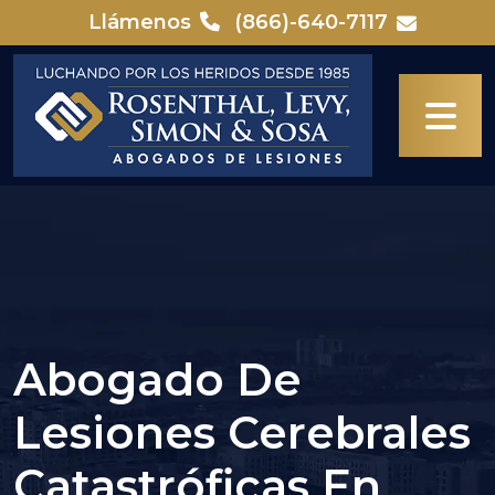
Skip
Llámenos
(866)-640-7117
to
content
Abogado De
Lesiones Cerebrales
Catastróficas En